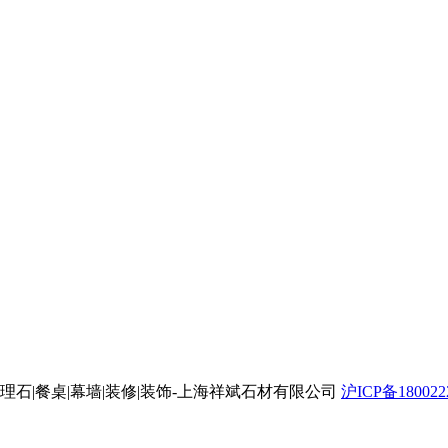
_花岗岩石材_大理石|餐桌|幕墙|装修|装饰-上海祥斌石材有限公司
沪ICP备180022