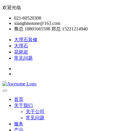
欢迎光临
021-60520308
xiangbinstone@163.com
詹总 18801665598 郑总 15221214940
大理石装修
大理石
花岗岩
常见问题
首页
关于我们
关于公司
常见问题
服务
产品