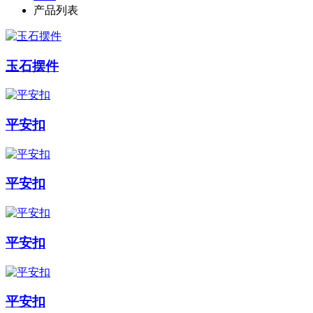
产品列表
玉石摆件
平安扣
平安扣
平安扣
平安扣