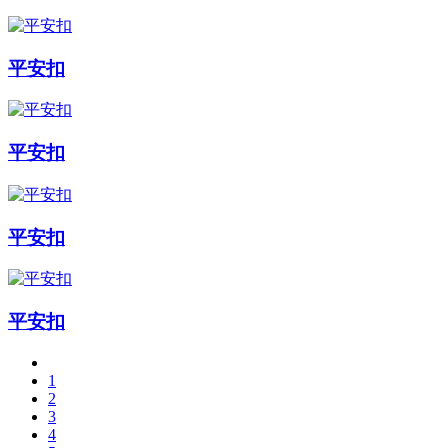
平安扣
平安扣
平安扣
平安扣
1
2
3
4