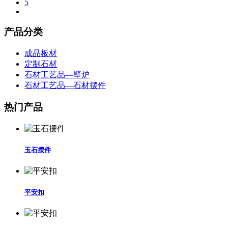
5
产品分类
成品板材
定制石材
石材工艺品—壁炉
石材工艺品—石材摆件
热门产品
玉石摆件
平安扣